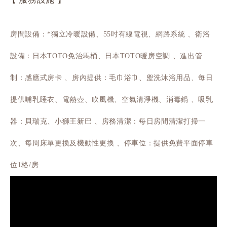
房間設備：*獨立冷暖設備、55吋有線電視、網路系統
衛浴
設備：日本TOTO免治馬桶、日本TOTO暖房空調
進出管
制：感應式房卡
房內提供：毛巾浴巾、盥洗沐浴用品、每日
提供哺乳睡衣、電熱壺、吹風機、空氣清淨機、消毒鍋
吸乳
器：貝瑞克、小獅王新巴
房務清潔：每日房間清潔打掃一
次、每周床單更換及機動性更換
停車位：提供免費平面停車
位1格/房